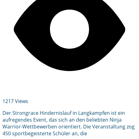
1217 Views
Der Strongrace Hindernislauf in Langkampfen ist ein
aufregendes Event, das sich an den beliebten Ninja
Warrior-Wettbewerben orientiert. Die Veranstaltung zog
450 sportbegeisterte Schüler an, die